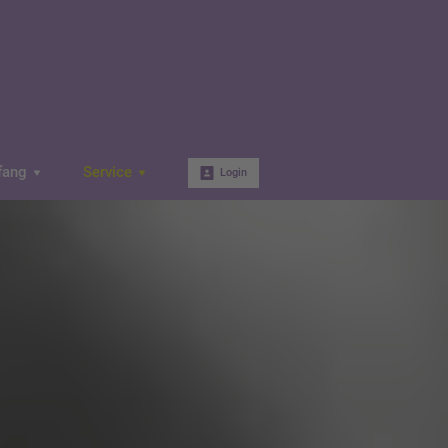
fang
Service
Login