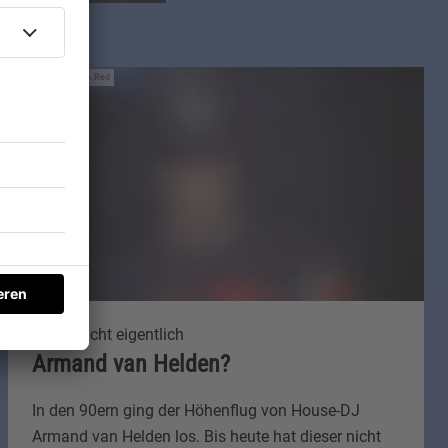
IMAGO / Avalon.Red
Was macht eigentlich
Armand van Helden?
In den 90ern ging der Höhenflug von House-DJ
Armand van Helden los. Bis heute hat dieser nicht