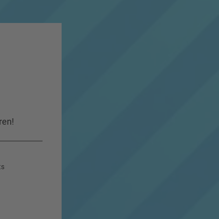
ren!
ts