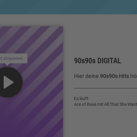
zt abspielen
90s90s DIGITAL
Hier deine
90s90s Hits
hö
Es läuft:
Ace of Base mit All That She Wan