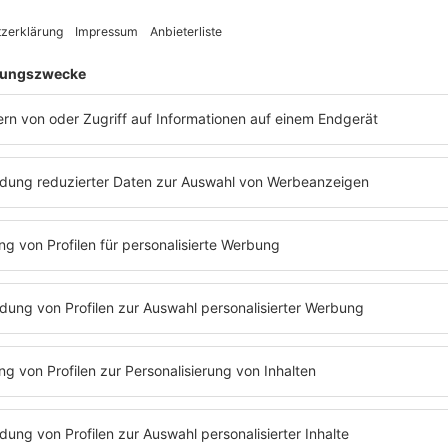
üpfen. Heute macht
ame ihres Vaters)
sion vom ESC teil und
m
"Bis Big World"
davon auf schwedisch.
, hin zu Jazz
Emilia - Big Big World (1999)