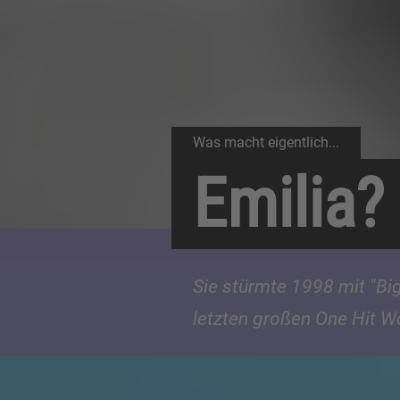
Was macht eigentlich...
Emilia?
Sie stürmte 1998 mit "Big
letzten großen One Hit W