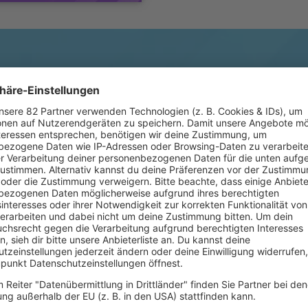
facebook.com/EmiliaMitiku/photos
 und auch ihre Stimme
96 wurde sie von dem
tdeckt. 1998 war sie
ze der Charts. Doch an