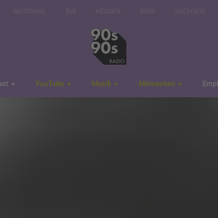
NATIONAL
BW
HESSEN
NRW
SACHSEN
ast
YouTube
Musik
Mitmachen
Emp