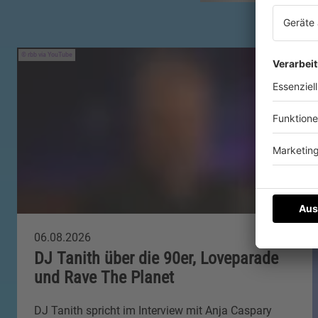
rbb via YouTube
06.08.2026
DJ Tanith über die 90er, Loveparade
und Rave The Planet
DJ Tanith spricht im Interview mit Anja Caspary