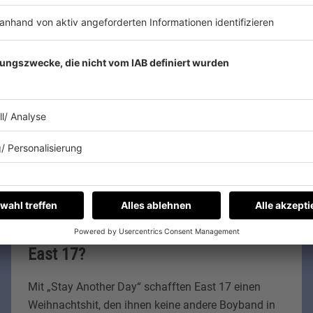
IMAGO / Avalon.Red
Was machen eigentlich
East 17?
Mit „Stay Another Day“ schafften East 17 einen
Weihnachtshit, den ihnen keine andere Boyband in