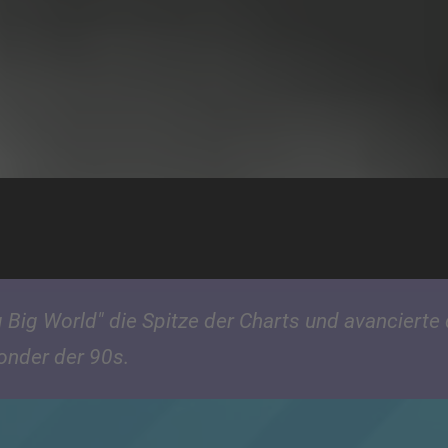
 Big World" die Spitze der Charts und avancierte
onder der 90s.