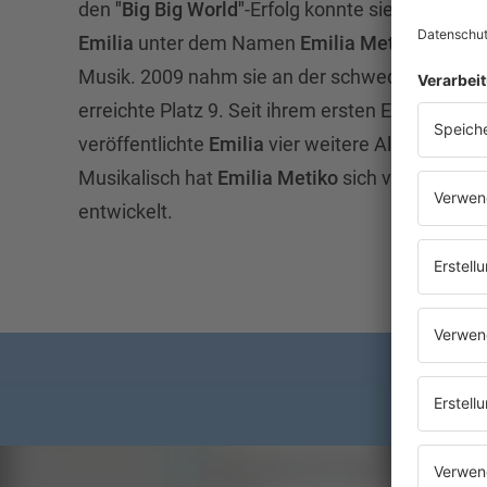
den
"Big Big World"
-Erfolg konnte sie nie ankn
Emilia
unter dem Namen
Emilia Metiko
(Nachn
Musik. 2009 nahm sie an der schwedischen Ver
erreichte Platz 9. Seit ihrem ersten Erfolgsalbu
veröffentlichte
Emilia
vier weitere Alben, eins 
Musikalisch hat
Emilia Metiko
sich von Pop weg
entwickelt.