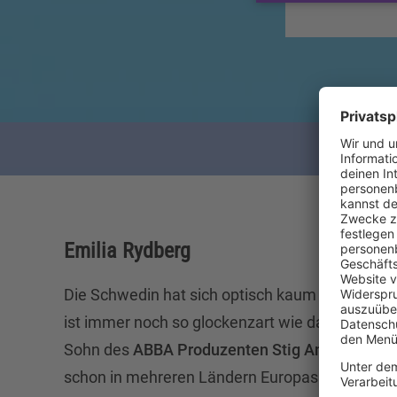
Emilia Rydberg
Die Schwedin hat sich optisch kaum verändert
ist immer noch so glockenzart wie damals. 19
Sohn des
ABBA Produzenten Stig Anderson
en
schon in mehreren Ländern Europas an der Spit