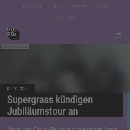
NATIONAL
BW
HESSEN
NRW
SACHSEN
News
IMAGO / Avalon.red
02.10.2024
Supergrass kündigen
Jubiläumstour an
Nach der Oasis-Reunion scheint der Hype