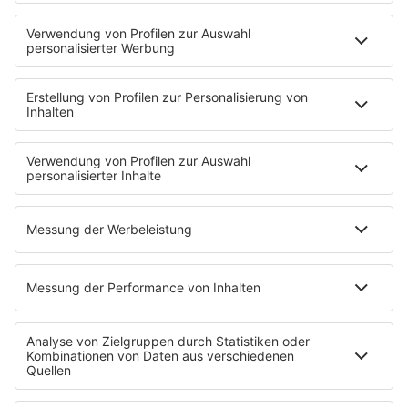
90s90s DE:CODED
Musik
News
HITstory
Was macht eigentlich?
Listing
Back to the 90s
Mitmachen
Aktionen & Events
90s90s Countdown
Empfang
90s90s App
Sonos