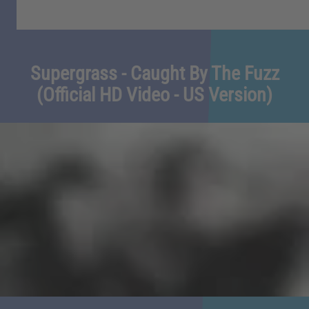
Supergrass - Caught By The Fuzz
(Official HD Video - US Version)