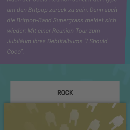
um den Britpop zurück zu sein. Denn auch
die Britpop-Band Supergrass meldet sich
wieder: Mit einer Reunion-Tour zum
Jubiläum ihres Debütalbums “I Should
Coco”.
ROCK