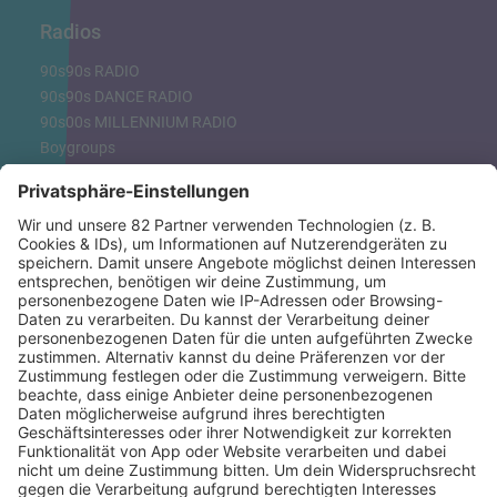
Radios
90s90s RADIO
90s90s DANCE RADIO
90s00s MILLENNIUM RADIO
Boygroups
Britpop
Clubhits
Dinnerparty
Eurodance
Grunge
Hiphop & Rap
Hiphop deutsch
House
Ibiza
Loveparade
Lovesongs
Mayday
Rave