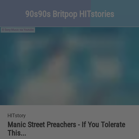
90s90s Britpop HITstories
Sony Music via Youtube
HITstory
Manic Street Preachers - If You Tolerate
This...