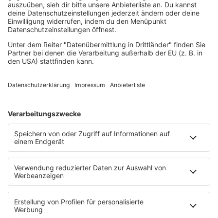
Reggae
RnB Ballads
Rock
Sommerhits
Soul & RnB
Techno
TECHNO ESSENTIALS by Tom Wax
Trance
90s90s BW
Podcast
Pop Crimes
The Story / Loveparade
The Story / George Michael
90er Kids mit Oli.P
YouTube