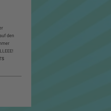
er
auf den
ommer
ALLEEE!
TS