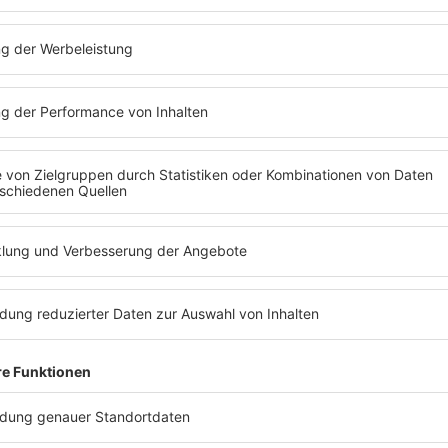
 Lebens immer wieder mit
Bandkoll
emen zu kämpfen.
zwei soll
chkeit bekam immer wieder Wind davon, dass
Besonders
seine Drogensucht in den Griff zu
von
Craz
2008 war
Shifty Shellshock
bei der
Gitarrist
R
n Realityserie „Celebrity Rehab with Dr.
Goldstein
0s90s
Zum V
t?