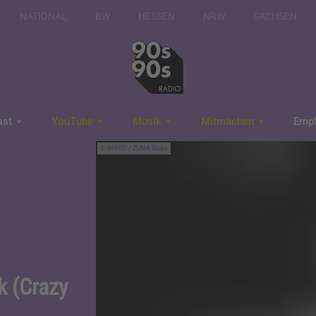
NATIONAL
BW
HESSEN
NRW
SACHSEN
ast
YouTube
Musik
Mitmachen
Emp
IMAGO / ZUMA Globe
k (Crazy