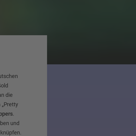
utschen
Gold
an die
 „Pretty
ppers
.
lben und
nknüpfen.