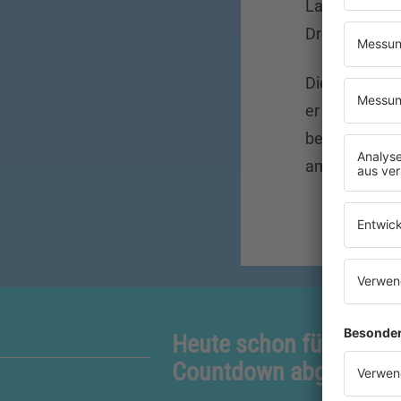
Laufe seines
Drogenprobl
Die Öffentli
er versuchte 
bekommen. 
amerikanische
Heute schon für den 9
Countdown abgestimm