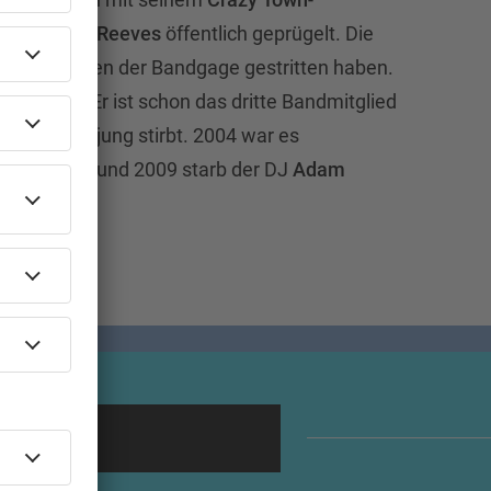
egen
Bobby Reeves
öffentlich geprügelt. Die
en sich wegen der Bandgage gestritten haben.
 tragisch: Er ist schon das dritte Bandmitglied
y Town
, das jung stirbt. 2004 war es
ust Epique
und 2009 starb der DJ
Adam
.
oting!