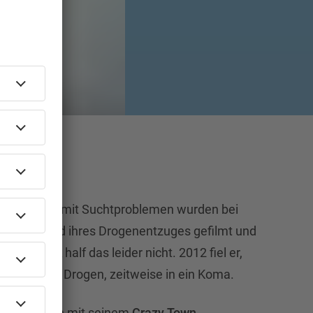
ei. Promis mit Suchtproblemen wurden bei
ow während ihres Drogenentzuges gefilmt und
.
Shellshock
half das leider nicht. 2012 fiel er,
 wegen der Drogen, zeitweise in ein Koma.
er sich dann mit seinem
Crazy Town
-