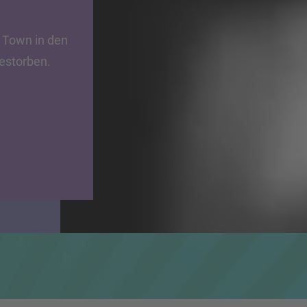
 Town in den
gestorben.