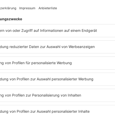
llshock (Crazy Town) wurde nur 49 Jahre alt
en wurde der Sänger und Rapper
Shifty
Drew“ dab
 24. Juni 2024 tot in seinem Haus in Los
dieser Sh
nden. Der Frontmann von
Crazy Town
begleitet
re alt. Weitere Details zu den Umständen
angeblich
sind noch nicht bekannt, aber er hatte im
2023 hat 