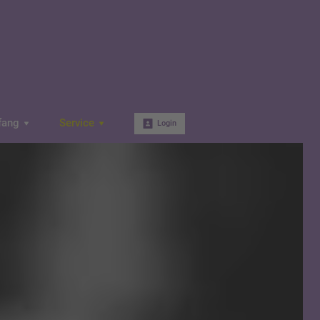
fang
Service
Login