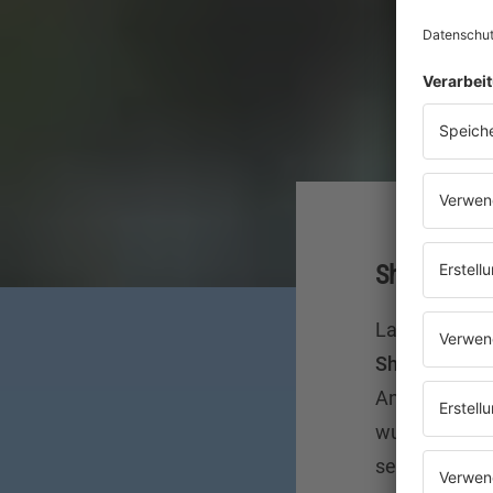
Shifty She
Laut US-Medi
Shellshock
am
Angeles gefu
wurde 49 Jah
seines Todes 