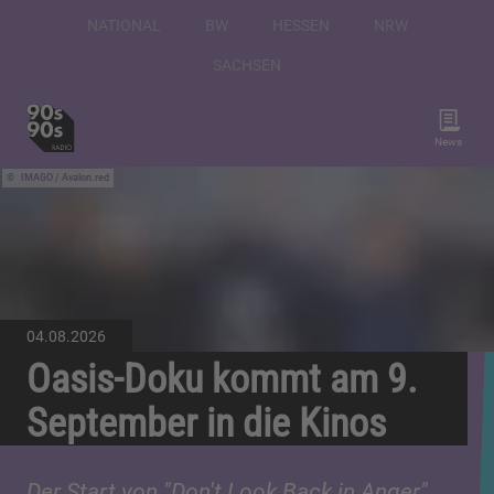
NATIONAL
BW
HESSEN
NRW
SACHSEN
News
IMAGO / Avalon.red
04.08.2026
Oasis-Doku kommt am 9.
September in die Kinos
Der Start von "Don't Look Back in Anger"