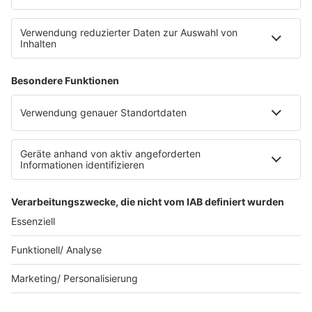
Service
FAQs
Kontakt
Clubbedingungen
Datenschutz
Datenschutz Facebook & Instagram-Fanpage
Datenschutzeinstellungen
Allgemeine Teilnahmebedingungen
Impressum
Werbung schalten
80s80s.de
Feierfreund.de
© 90s90s - EINE MARKE DER REGIOCAST GMBH & Co. KG.