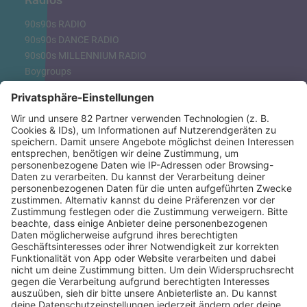
90s90s RADIO
90s90s DANCE RADIO
90s00s MILLENNIUM RADIO
Boygroups
Britpop
Clubhits
Dinnerparty
Eurodance
Grunge
Hiphop & Rap
Hiphop deutsch
House
Ibiza
Loveparade
Lovesongs
Mayday
Rave
Reggae