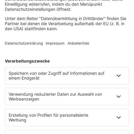
RnB Ballads
Rock
Sommerhits
Soul & RnB
Techno
TECHNO ESSENTIALS by Tom Wax
Trance
90s90s BW
Podcast
Pop Crimes
The Story / Loveparade
The Story / George Michael
90er Kids mit Oli.P
YouTube
90s90s DE:CODED