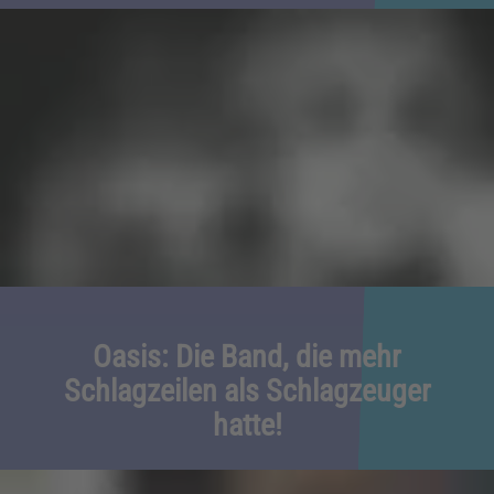
Oasis: Die Band, die mehr
Schlagzeilen als Schlagzeuger
hatte!