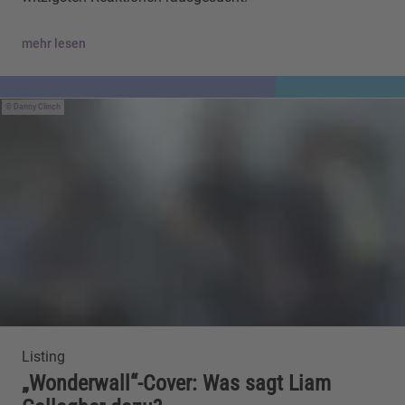
mehr lesen
Danny Clinch
Listing
„Wonderwall“-Cover: Was sagt Liam