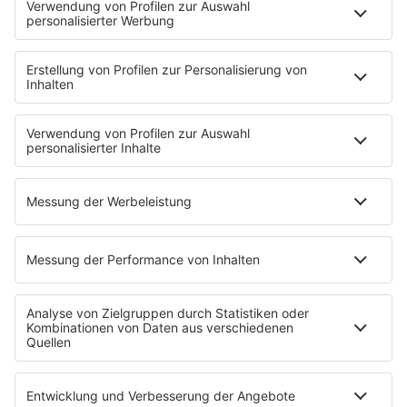
Musik
News
HITstory
Was macht eigentlich?
Listing
Back to the 90s
Mitmachen
Aktionen & Events
90s90s Countdown
Empfang
90s90s App
Sonos