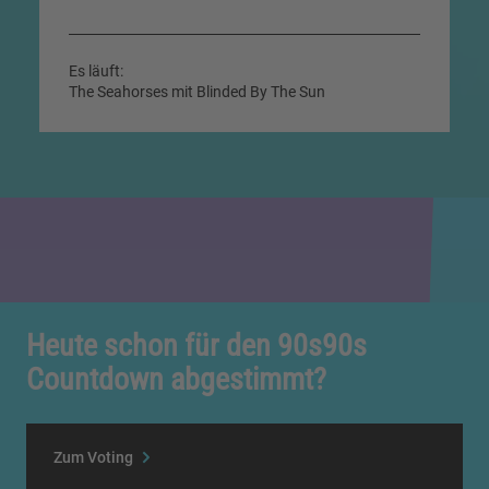
Es läuft:
The Seahorses mit Blinded By The Sun
Heute schon für den 90s90s
Countdown abgestimmt?
Zum Voting