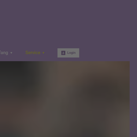
fang
Service
Login