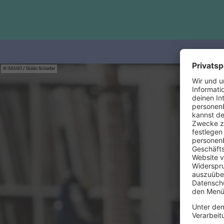
IMAGO / Guido Schiefer
Wir waren 
this is ha