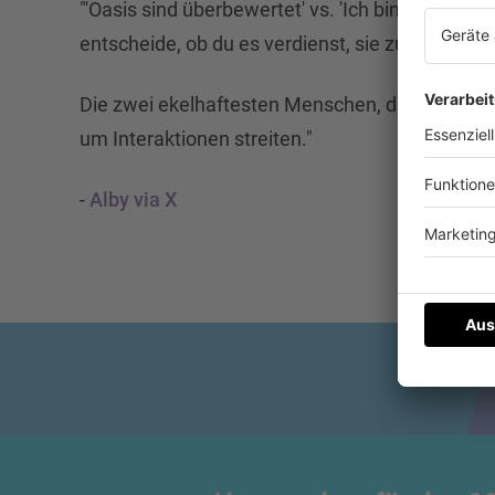
"'Oasis sind überbewertet' vs. 'Ich bin die Oasis-
entscheide, ob du es verdienst, sie zu sehen ode
Die zwei ekelhaftesten Menschen, die du je getr
um Interaktionen streiten."
-
Alby via X