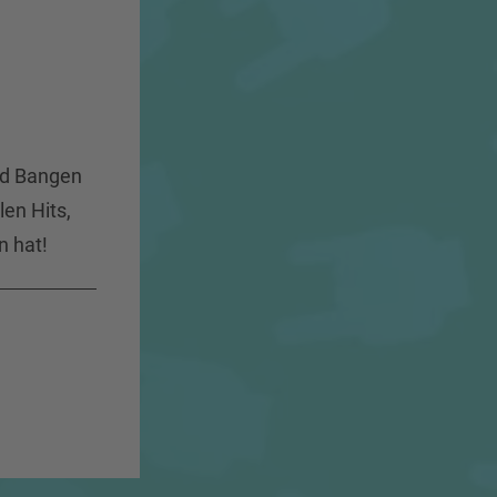
ad Bangen
len Hits,
n hat!