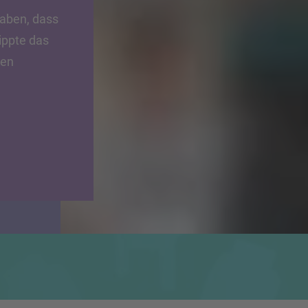
gaben, dass
ippte das
ten