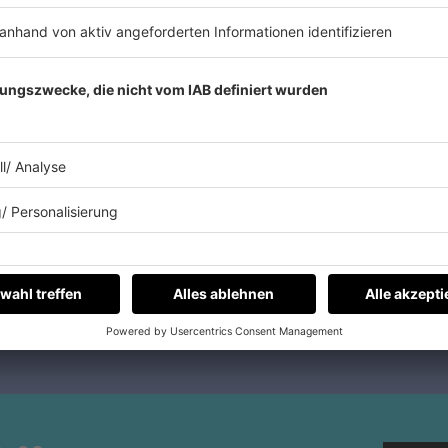
Ticket-Polizei und ich
r nicht'
offen hast, die sich