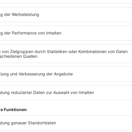
Cam Reddin
teilte be
wurde direkt aktualisi
@AlbzSFC via X