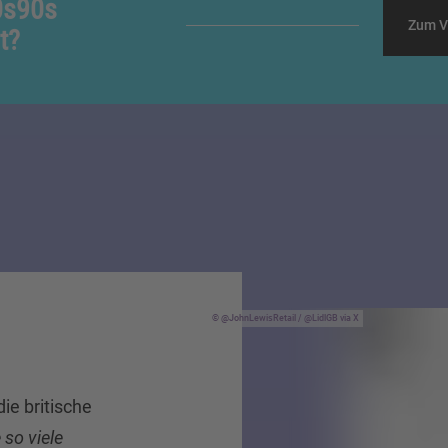
0s90s
Zum V
t?
@JohnLewisRetail / @LidlGB via X
ie britische
 so viele