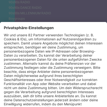
90s90s RADIO
90s90s DANCE RADIO
90s00s MILLENNIUM RADIO
Boygroups
Britpop
Clubhits
Dinnerparty
Eurodance
Grunge
Hiphop & Rap
Hiphop deutsch
House
Ibiza
Loveparade
Lovesongs
Mayday
Rave
Reggae
RnB Ballads
Rock