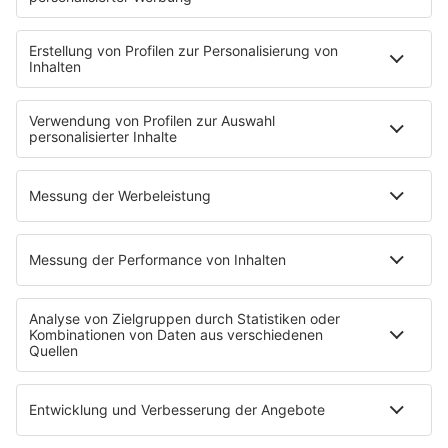
Musik
News
HITstory
Was macht eigentlich?
Listing
Back to the 90s
Mitmachen
Aktionen & Events
90s90s Countdown
Empfang
90s90s App
Sonos
Service