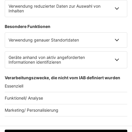
FAQs
Kontakt
Clubbedingungen
Datenschutz
Datenschutz Facebook & Instagram-Fanpage
Datenschutzeinstellungen
Allgemeine Teilnahmebedingungen
Impressum
Werbung schalten
80s80s.de
Feierfreund.de
© 90s90s - EINE MARKE DER REGIOCAST GMBH & Co. KG.