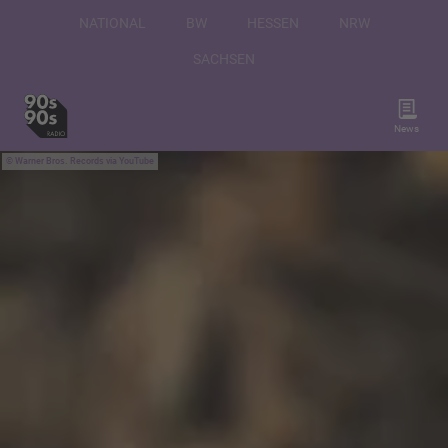
NATIONAL
BW
HESSEN
NRW
SACHSEN
News
Warner Bros. Records via YouTube