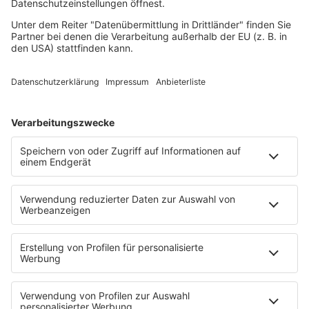
Sommerhits
Soul & RnB
Techno
TECHNO ESSENTIALS by Tom Wax
Trance
90s90s BW
Podcast
Pop Crimes
The Story / Loveparade
The Story / George Michael
90er Kids mit Oli.P
YouTube
90s90s DE:CODED