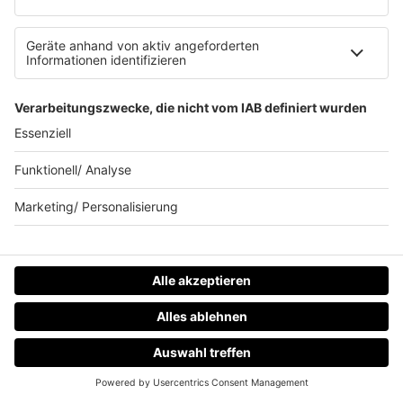
Robert Van Winkle war mal der Mann mit dem globalen
90s-Megahit. Heute sieht die Karriere von Vanilla Ice
deutlich anders aus.
mehr lesen
IMAGO / UPI Photo
HOME
RADIOS
MENÜ
LOGIN