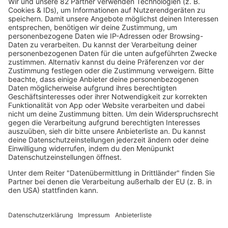
07.08.2026
Madonna-Produzent William Orbit mit 69
Jahren gestorben
William Orbit prägte einige der spannendsten
Popproduktionen der 90er – darunter Madonnas „Ray of
Light“ und Hits von All Saints. Jetzt ist der britische
Produzent im Alter von 69 Jahren gestorben.
mehr lesen