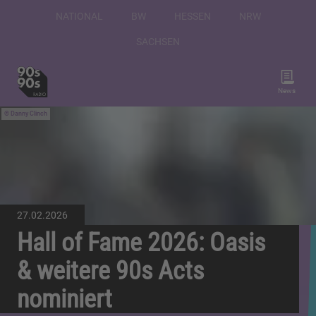
NATIONAL
BW
HESSEN
NRW
SACHSEN
News
Danny Clinch
27.02.2026
Hall of Fame 2026: Oasis
& weitere 90s Acts
nominiert