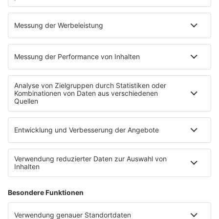
mehr lesen
IMAGO / Everett Collection
05.08.2026
Vanilla Ice: Was läuft da?