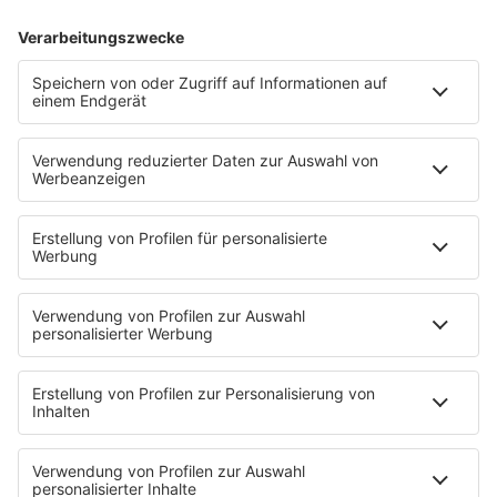
IMAGO / Everett Collection
07.08.2026
Neuer Song von Tupac: Archiv oder KI?
Fast 30 Jahre nach seinem Tod wird Tupac auf einem
neuen Song zu hören sein, gemeinsam mit 50 Cent und
Eminem. Wie ist der Track entstanden?