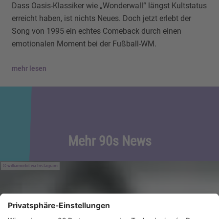
Dass Oasis-Klassiker wie „Wonderwall“ längst Kultstatus
erreicht haben, ist nichts Neues. Doch jetzt erlebt der
Song von 1995 ein echtes Comeback durch einen
emotionalen Moment bei der Fußball-WM.
mehr lesen
Mehr 90s News
williamorbit via Instagram