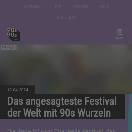
NATIONAL
BW
HESSEN
NRW
SACHSEN
News
Raph_PH
12.04.2024
Das angesagteste Festival
der Welt mit 90s Wurzeln
Die Rede ist vom Coachella Festival, das