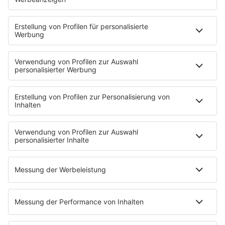
YouTube
90s90s DE:CODED
Musik
News
HITstory
Was macht eigentlich?
Listing
Back to the 90s
Mitmachen
Aktionen & Events
90s90s Countdown