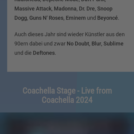
Massive Attack
,
Madonna
,
Dr. Dre
,
Snoop
Dogg
,
Guns N' Roses
,
Eminem
und
Beyoncé
.
Auch dieses Jahr sind wieder Künstler aus den
90ern dabei und zwar
No Doubt
,
Blur
,
Sublime
und die
Deftones
.
Coachella Stage - Live from
Coachella 2024