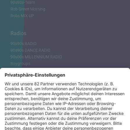
90s90s-Team
Rob Green Morning
Robs MIX UP
Radios
90s90s RADIO
90s90s DANCE RADIO
90s00s MILLENNIUM RADIO
Boygroups
Britpop
Clubhits
Dinnerparty
Eurodance
Grunge
Hiphop & Rap
Hiphop deutsch
House
Ibiza