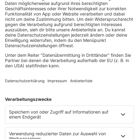
Loveparade
Lovesongs
Mayday
Rave
Reggae
RnB Ballads
Rock
Sommerhits
Soul & RnB
Techno
TECHNO ESSENTIALS by Tom Wax
Trance
90s90s BW
Podcast
Pop Crimes
The Story / Loveparade
The Story / George Michael
90er Kids mit Oli.P