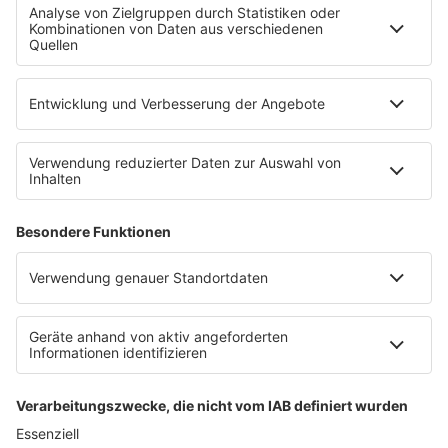
Empfang
90s90s App
Sonos
Service
FAQs
Kontakt
Clubbedingungen
Datenschutz
Datenschutz Facebook & Instagram-Fanpage
Datenschutzeinstellungen
Allgemeine Teilnahmebedingungen
Impressum
Werbung schalten
80s80s.de
Feierfreund.de