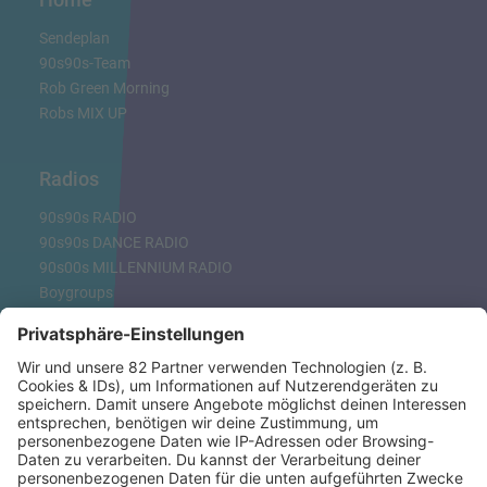
Sendeplan
90s90s-Team
Rob Green Morning
Robs MIX UP
Radios
90s90s RADIO
90s90s DANCE RADIO
90s00s MILLENNIUM RADIO
Boygroups
Britpop
Clubhits
Dinnerparty
Eurodance
Grunge
Hiphop & Rap
Hiphop deutsch