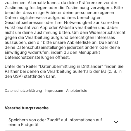
House
Ibiza
Loveparade
Lovesongs
Mayday
Rave
Reggae
RnB Ballads
Rock
Sommerhits
Soul & RnB
Techno
TECHNO ESSENTIALS by Tom Wax
Trance
90s90s BW
Podcast
Pop Crimes
The Story / Loveparade