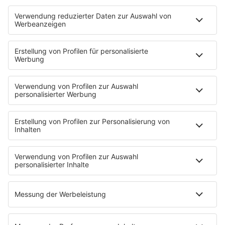
The Story / George Michael
90er Kids mit Oli.P
YouTube
90s90s DE:CODED
Musik
News
HITstory
Was macht eigentlich?
Listing
Back to the 90s
Mitmachen
Aktionen & Events
90s90s Countdown