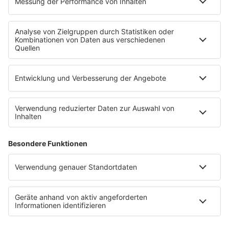
Empfang
90s90s App
Sonos
Service
FAQs
Kontakt
Clubbedingungen
Datenschutz
Datenschutz Facebook & Instagram-Fanpage
Datenschutzeinstellungen
Allgemeine Teilnahmebedingungen
Impressum
Werbung schalten
80s80s.de
Feierfreund.de