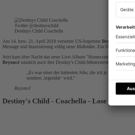
Twitter @destinyschild
Destinys Child Coachella
Am 14. bzw. 21. April 2018 versetzte US-Superstar
Beyoncé
die (Mu
Message und Inszenierung völlig neue Maßstäbe. Ein Dokumentarteam v
Jetzt kam über Nacht das neue Live-Album "Homecoming" auf den Mar
Beyoncé
nämlich auch ihre Destiny’s Child-Mitstreiterinnen
Kelly R
Es war einer der härtesten Jobs, die ich je übernommen
sondern ‚legendär‘ wird.
Beyoncé
Destiny's Child - Coachella - Lose My Bre