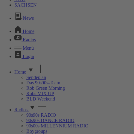
SACHSEN
News
Home
Radios
Menü
Login
Home
Sendeplan
Das 90s90s-Team
Rob Green Morning
Robs MIX UP
BLD Weekend
Radios
90s90s RADIO
90s90s DANCE RADIO
90s00s MILLENNIUM RADIO
Boygroups