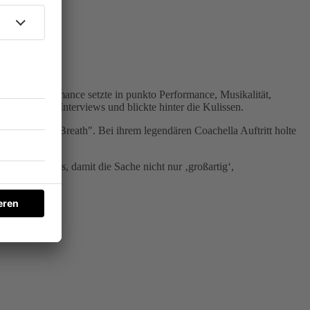
dline-Performance setzte in punkto Performance, Musikalität,
ows, führte Interviews und blickte hinter die Kulissen.
 "Lose My Breath". Bei ihrem legendären Coachella Auftritt holte
r pushen muss, damit die Sache nicht nur ‚großartig‘,