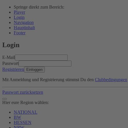
Springe direkt zum Bereich:
Player
Login
Navigation
Hauptinhalt
Footer
Login
E-Mail
Passwort
Registrieren
Einloggen
Mit Anmeldung und Registrierung stimmst Du den
Clubbedingungen
Passwort zurücksetzen
Hier eure Region wählen:
NATIONAL
BW
HESSEN
NRW