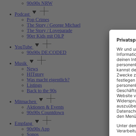
90s90s NRW
Podcast
Pop Crimes
The Story / George Michael
The Story / Loveparade
90er Kids mit Oli.P
YouTube
90s90s DE:CODED
Musik
News
HITstory
Was macht eigentlich?
Listings
Back to the 90s
Mitmachen
Aktionen & Events
90s90s Countdown
Empfang
90s90s App
Sonos