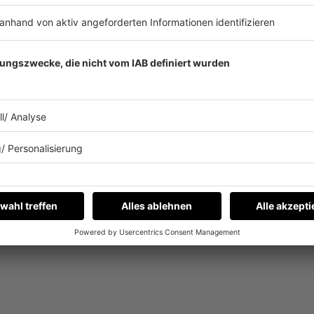
sik-)Welt in Staunen, Begeisterung und Euphorie. Ihre „Coachella“-Hea
on Netflix begleitete acht Monate lang die Vorbereitungen und die Sh
kt. Darauf finden sich auch die Songs "Say My Name", "Soldier" und
owland
und
Michelle Williams
auf die Bühne.
 habe, doch ich wusste, dass ich mich selbst und mein Team immer weite
ath / Say My Name / Soldier