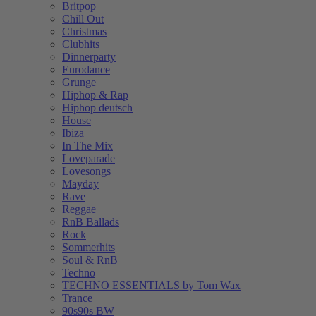
Britpop
Chill Out
Christmas
Clubhits
Dinnerparty
Eurodance
Grunge
Hiphop & Rap
Hiphop deutsch
House
Ibiza
In The Mix
Loveparade
Lovesongs
Mayday
Rave
Reggae
RnB Ballads
Rock
Sommerhits
Soul & RnB
Techno
TECHNO ESSENTIALS by Tom Wax
Trance
90s90s BW