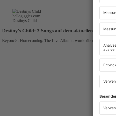
hellogiggles.com
Destinys Child
Destiny's Child: 3 Songs auf dem aktuellen Beyoncé
Beyoncé - Homecoming: The Live Album - wurde überraschenderweise