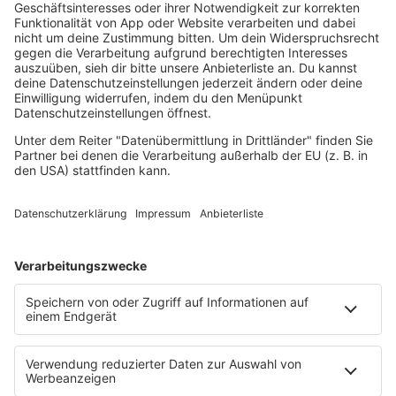
Lovesongs
Mayday
Rave
Reggae
RnB Ballads
Rock
Sommerhits
Soul & RnB
Techno
TECHNO ESSENTIALS by Tom Wax
Trance
90s90s BW
Podcast
Pop Crimes
The Story / Loveparade
The Story / George Michael
90er Kids mit Oli.P