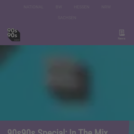
NATIONAL
BW
HESSEN
NRW
SACHSEN
News
90s90s Special: In The Mix