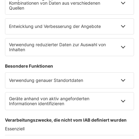
90s90s App
Sonos
Service
FAQs
Kontakt
Clubbedingungen
Datenschutz
Datenschutz Facebook & Instagram-Fanpage
Datenschutzeinstellungen
Allgemeine Teilnahmebedingungen
Impressum
Werbung schalten
80s80s.de
Feierfreund.de