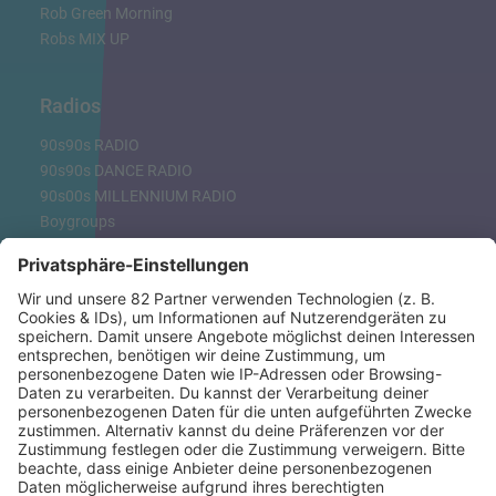
Rob Green Morning
Robs MIX UP
Radios
90s90s RADIO
90s90s DANCE RADIO
90s00s MILLENNIUM RADIO
Boygroups
Britpop
Clubhits
Dinnerparty
Eurodance
Grunge
Hiphop & Rap
Hiphop deutsch
House
Ibiza
Loveparade