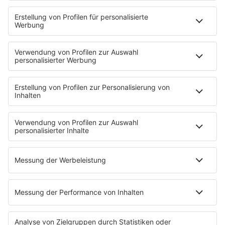
YouTube
90s90s DE:CODED
Musik
News
HITstory
Was macht eigentlich?
Listing
Back to the 90s
Mitmachen
Aktionen & Events
90s90s Countdown
Empfang