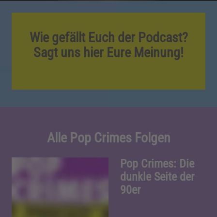
Wie gefällt Euch der Podcast?
Sagt uns hier Eure Meinung!
Alle Pop Crimes Folgen
Pop Crimes: Die
dunkle Seite der
90er