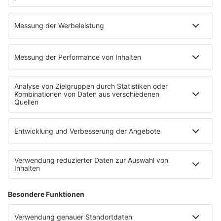
90s90s Pop Crimes
Fall 17: O. J. Simpson – Zwischen
Blitzlicht und Blutspur
Er war Sportheld, Filmstar, Werbegesicht – bis ein
Doppelmord alles zerstört. O. J. Simpson: der Absturz,
der Amerika spaltet.
mehr lesen