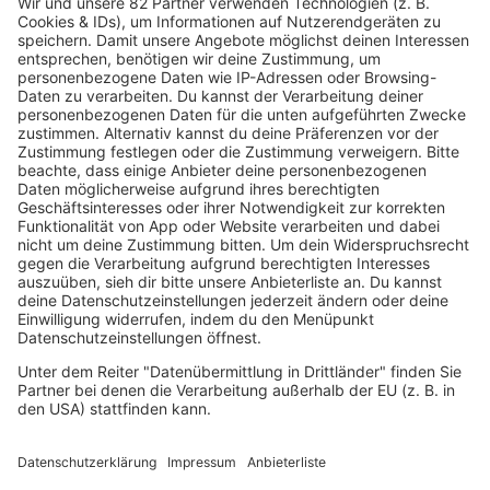
90s90s Pop Crimes
Fall 19: Dimebag Darrell – Attentat auf
der Bühne
Er prägte den Sound einer Generation – bis ein
fanatischer Ex-Marine die Bühne stürmte. Dimebag
Darrell: der Fall, der die Metalwelt schockierte.
mehr lesen
IMAGO / Rideaux_PicturePerfect