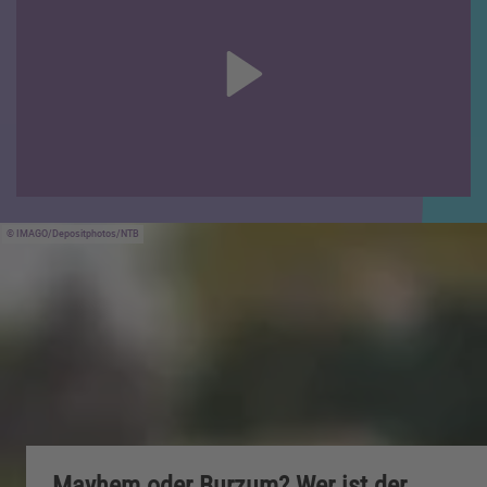
IMAGO/Depositphotos/NTB
Mayhem oder Burzum? Wer ist der