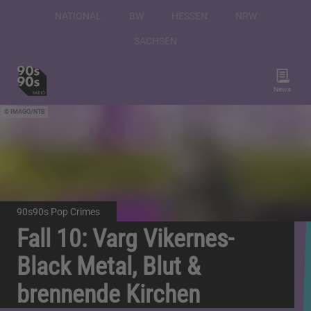
NATIONAL
BW
HESSEN
NRW
SACHSEN
News
IMAGO/NTB
90s90s Pop Crimes
Fall 10: Varg Vikernes-
Black Metal, Blut &
brennende Kirchen