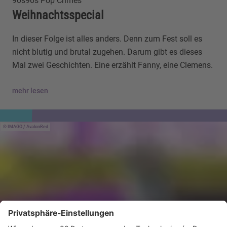
90s90s Pop Crimes
Weihnachtsspecial
In dieser Folge ist alles anders. Denn zum Fest soll es
nicht blutig und brutal zugehen. Darum gibt es dieses
Mal zwei Geschichten. Eine erzählt Fanny, eine Clemens.
mehr lesen
IMAGO / AvalonRed