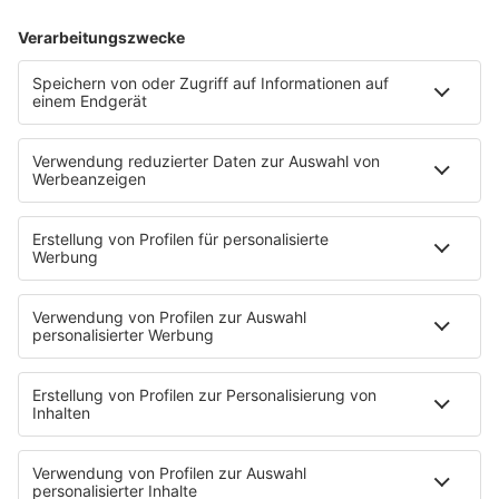
90s90s Pop Crimes
Fall 18: Rick James – Fünf Nächte Hölle
Vom Funk-Pionier zum verurteilten Täter: Die Rick-
James-Story zeigt, wie tief ein Popstar stürzen kann.
mehr lesen
IMAGO/AvalonRed