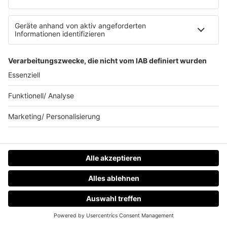
IMAGO / United Archives
90s90s Pop Crimes
Fall 16: Charles Manson - Das 90er-
Comeback eines Albtraum
HOME
RADIOS
MENÜ
LOGIN
Er wollte Rockstar werden – und wurde zum Symbol des