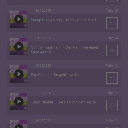
30.10.2025
Folge 15
Snoop Doggy Dogg – Ruhm, Rap & Mord
INFO
24.07.2025
Folge 14
Günther Kaufmann – Der Mann, der einen
INFO
Mord erfand
08.05.2025
Folge 13
Pop Crimes – So geht's weiter
INFO
01.05.2025
Folge 12
Tupac Shakur – Der Deal mit dem Teufel
INFO
24.04.2025
Folge 11