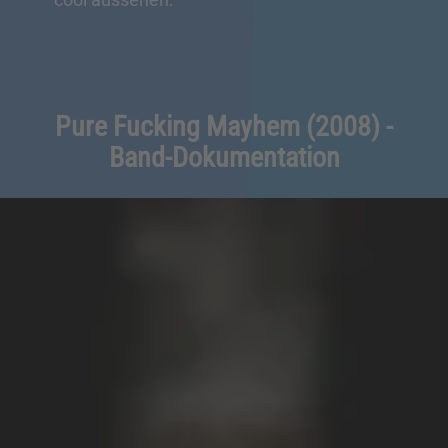
Pure Fucking Mayhem (2008) -
Band-Dokumentation