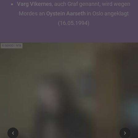
Varg Vikernes
, auch Graf genannt, wird wegen
Mordes an
Oystein Aarseth
in Oslo angeklagt
(16.05.1994)
IMAGO / NTB