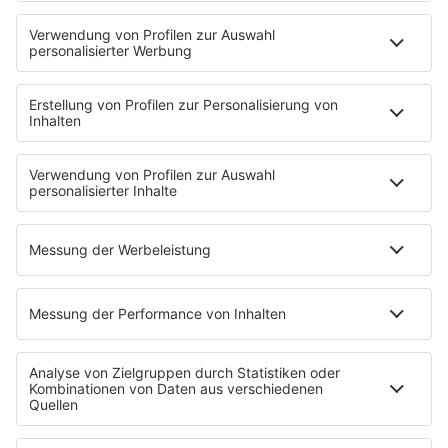
90s90s DE:CODED
Musik
News
HITstory
Was macht eigentlich?
Listing
Back to the 90s
Mitmachen
Aktionen & Events
90s90s Countdown
Empfang
90s90s App
Sonos