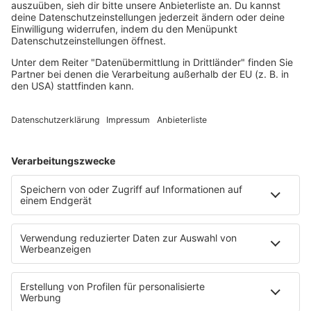
Reggae
RnB Ballads
Rock
Sommerhits
Soul & RnB
Techno
TECHNO ESSENTIALS by Tom Wax
Trance
90s90s BW
Podcast
Pop Crimes
The Story / Loveparade
The Story / George Michael
90er Kids mit Oli.P
YouTube