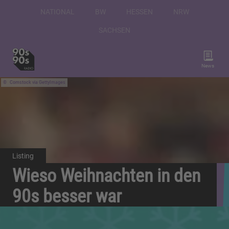
NATIONAL
BW
HESSEN
NRW
SACHSEN
News
Comstock via GettyImages
Listing
Wieso Weihnachten in den
90s besser war