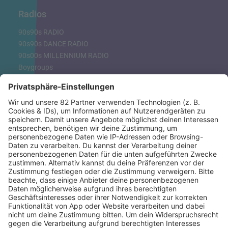
Radios
90s90s RADIO
90s90s DANCE RADIO
90s00s MILLENNIUM RADIO
Boygroups
Britpop
Clubhits
Dinnerparty
Eurodance
Grunge
Hiphop & Rap
Hiphop deutsch
House
Ibiza
Loveparade
Lovesongs
Mayday
Rave