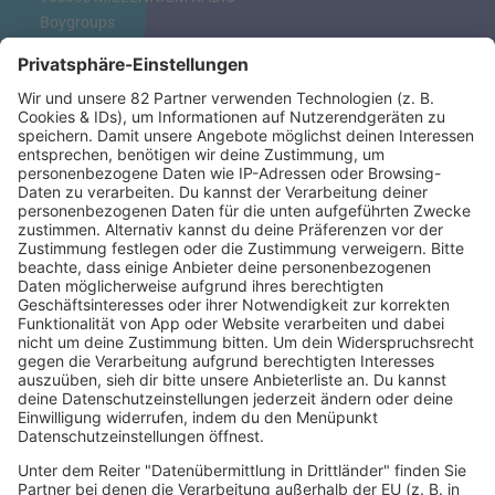
Boygroups
Britpop
Clubhits
Dinnerparty
Eurodance
Grunge
Hiphop & Rap
Hiphop deutsch
House
Ibiza
Loveparade
Lovesongs
Mayday
Rave
Reggae
RnB Ballads
Rock
Sommerhits
Soul & RnB