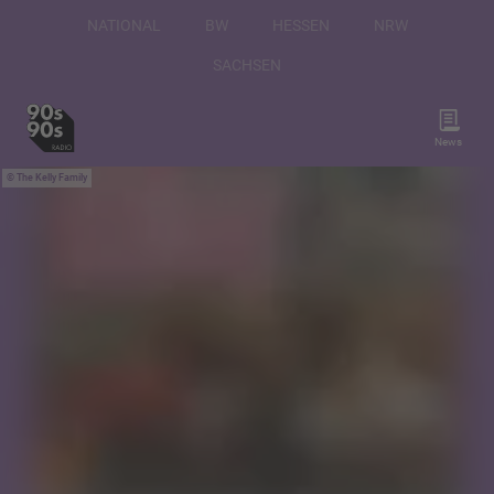
NATIONAL
BW
HESSEN
NRW
SACHSEN
News
The Kelly Family