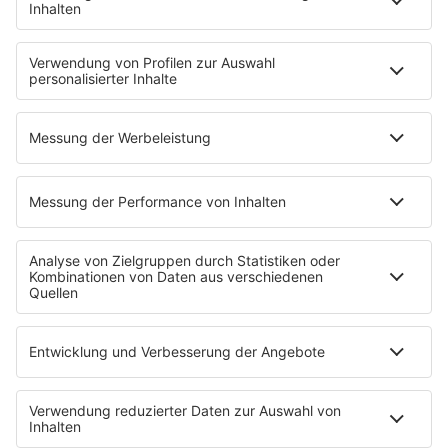
HITstory
Was macht eigentlich?
Listing
Back to the 90s
Mitmachen
Aktionen & Events
90s90s Countdown
Empfang
90s90s App
Sonos
Service
FAQs
Kontakt