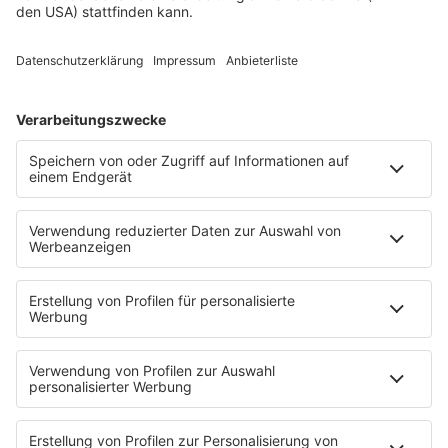
Techno
TECHNO ESSENTIALS by Tom Wax
Trance
90s90s BW
Podcast
Pop Crimes
The Story / Loveparade
The Story / George Michael
90er Kids mit Oli.P
YouTube
90s90s DE:CODED
Musik
News