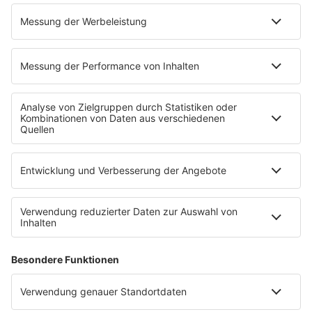
Mitmachen
Aktionen & Events
90s90s Countdown
Empfang
90s90s App
Sonos
Service
FAQs
Kontakt
Clubbedingungen
Datenschutz
Datenschutz Facebook & Instagram-Fanpage
Datenschutzeinstellungen
Allgemeine Teilnahmebedingungen