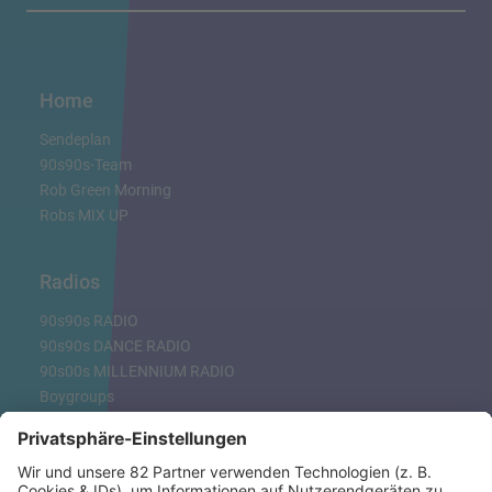
Home
Sendeplan
90s90s-Team
Rob Green Morning
Robs MIX UP
Radios
90s90s RADIO
90s90s DANCE RADIO
90s00s MILLENNIUM RADIO
Boygroups
Britpop
Clubhits
Dinnerparty