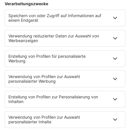
Podcast
Pop Crimes
The Story / Loveparade
The Story / George Michael
90er Kids mit Oli.P
YouTube
90s90s DE:CODED
Musik
News
HITstory
Was macht eigentlich?
Listing
Back to the 90s