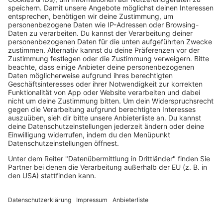
Eurodance
Grunge
Hiphop & Rap
Hiphop deutsch
House
Ibiza
Loveparade
Lovesongs
Mayday
Rave
Reggae
RnB Ballads
Rock
Sommerhits
Soul & RnB
Techno
TECHNO ESSENTIALS by Tom Wax
Trance
90s90s BW