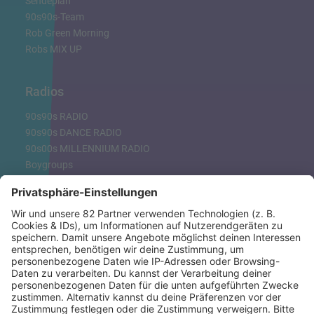
Sendeplan
90s90s-Team
Rob Green Morning
Robs MIX UP
Radios
90s90s RADIO
90s90s DANCE RADIO
90s00s MILLENNIUM RADIO
Boygroups
Britpop
Clubhits
Dinnerparty
Eurodance
Grunge
Hiphop & Rap
Hiphop deutsch
House
Ibiza