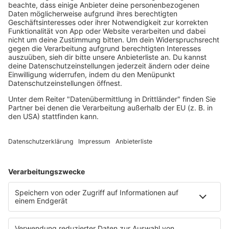
Loveparade
Lovesongs
Mayday
Rave
Reggae
RnB Ballads
Rock
Sommerhits
Soul & RnB
Techno
TECHNO ESSENTIALS by Tom Wax
Trance
90s90s BW
Podcast
Pop Crimes
The Story / Loveparade
The Story / George Michael