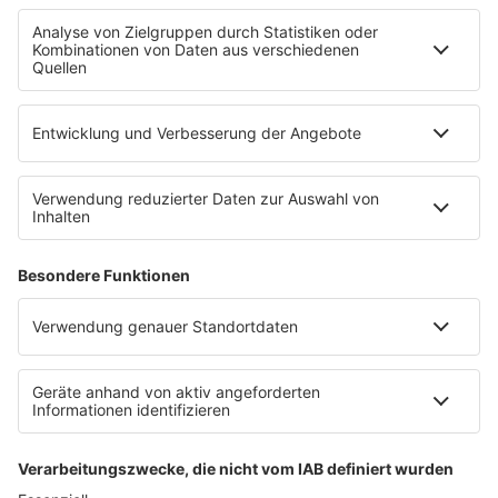
Empfang
90s90s App
Sonos
Service
FAQs
Kontakt
Clubbedingungen
Datenschutz
Datenschutz Facebook & Instagram-Fanpage
Datenschutzeinstellungen
Allgemeine Teilnahmebedingungen
Impressum
Werbung schalten
80s80s.de
Feierfreund.de