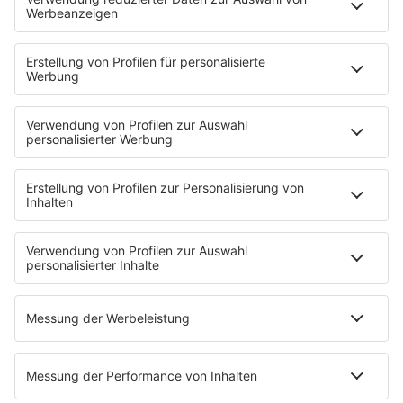
90er Kids mit Oli.P
YouTube
90s90s DE:CODED
Musik
News
HITstory
Was macht eigentlich?
Listing
Back to the 90s
Mitmachen
Aktionen & Events
90s90s Countdown