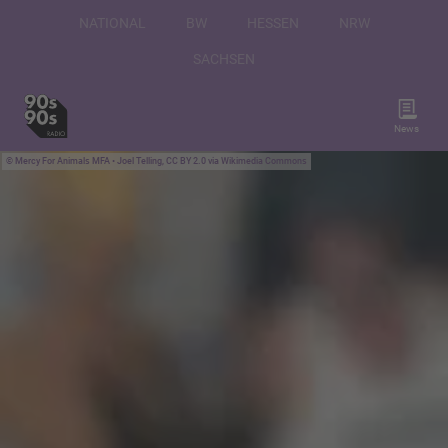
NATIONAL
BW
HESSEN
NRW
SACHSEN
News
Mercy For Animals MFA • Joel Telling, CC BY 2.0 via Wikimedia Commons